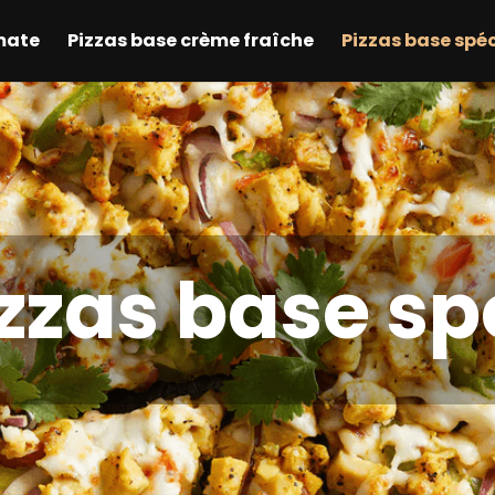
mate
Pizzas base crème fraîche
Pizzas base spé
zzas base sp