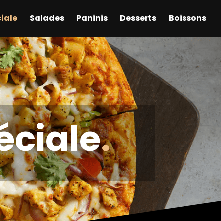
ciale
Salades
Paninis
Desserts
Boissons
éciale
.